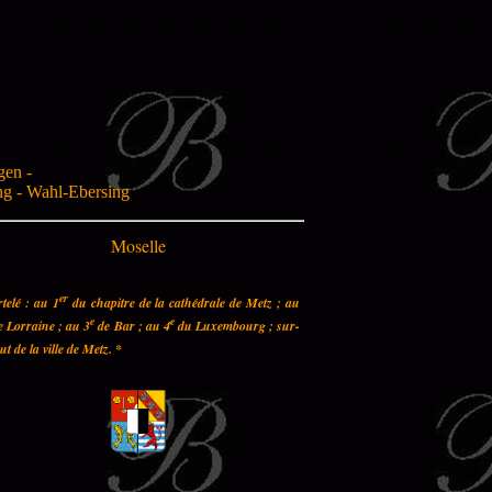
gen -
ing - Wahl-Ebersing
Moselle
er
telé : au 1
du chapitre de la cathédrale de Metz ; au
e
e
 Lorraine ; au 3
de Bar ; au 4
du Luxembourg ; sur-
out de la ville de Metz.
*