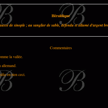
Héraldique
aussé de sinople ; au sanglier de sable, défendu et allumé d'argent b
Commentaires
omme la vallée.
n allemand.
fie en rien ceci.