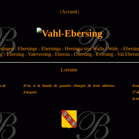
|
Accueil
|
singen - Ebersinge - Ebersinga - Hersinga sive Walla - Wale, - Ebersin
g - Ebresing - Valeversing - Ebersin - Onersing - Evresing - Val Ebers
Lorraine
es de
D'or, à la bande de gueules chargée de trois alérions
Ecar
e
d'argent.
2
de
le-t