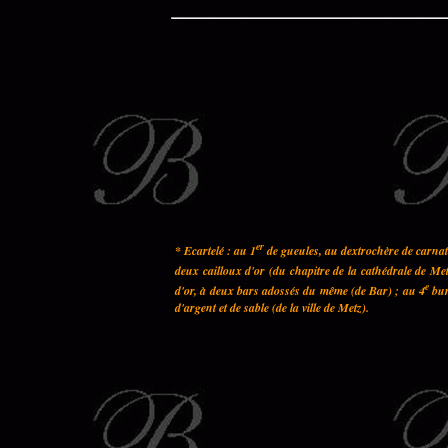
er
* Ecartelé : au 1
de gueules, au dextrochère de carnati
deux cailloux d'or (du chapitre de la cathédrale de Met
e
d'or, à deux bars adossés du même (de Bar) ; au 4
bur
d'argent et de sable (de la ville de Metz).