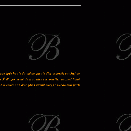
 une épée haute du même garnie d'or accostée en chef de
e
u 3
d'azur semé de croisettes recroisetées au pied fiché
sé et couronné d'or (du Luxembourg) ; sur-le-tout parti