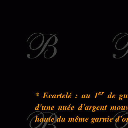
er
* Ecartelé : au 1
de gue
d'une nuée d'argent mouva
haute du même garnie d'or 