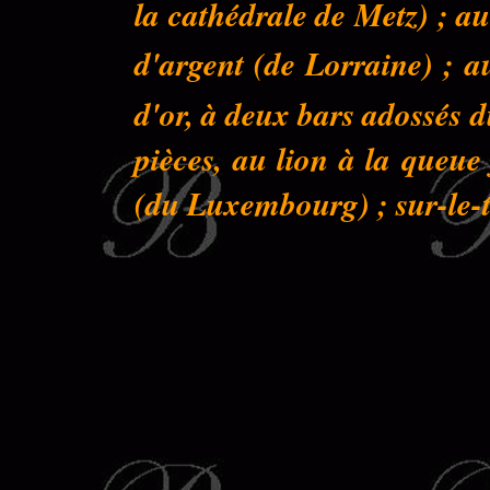
la cathédrale de Metz) ; au
d'argent (de Lorraine) ; a
d'or, à deux bars adossés 
pièces, au lion à la queu
(du Luxembourg) ; sur-le-to