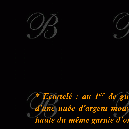
er
* Ecartelé : au 1
de gue
d'une nuée d'argent mouva
haute du même garnie d'or 