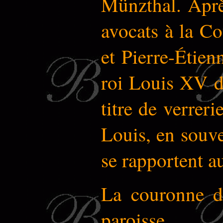
Münzthal. Aprè
avocats à la Co
et Pierre-Étien
roi Louis XV de
titre de verreri
Louis, en souve
se rapportent au
La couronne d'
paroisse.