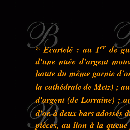
er
* Ecartelé : au 1
de gue
d'une nuée d'argent mouva
haute du même garnie d'or 
la cathédrale de Metz) ; au
d'argent (de Lorraine) ; a
d'or, à deux bars adossés 
pièces, au lion à la queu