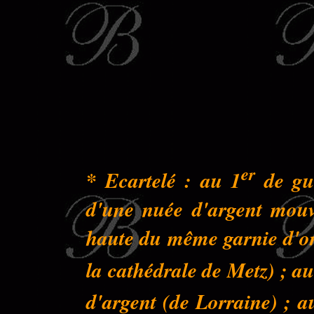
er
* Ecartelé : au 1
de gue
d'une nuée d'argent mouva
haute du même garnie d'or 
la cathédrale de Metz) ; au
d'argent (de Lorraine) ; a