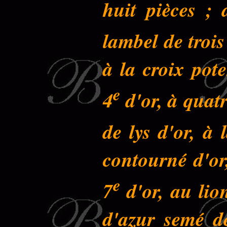
huit pièces ;
lambel de troi
à la croix pot
e
4
d'or, à quatr
de lys d'or, à
contourné d'or
e
7
d'or, au lio
d'azur semé de