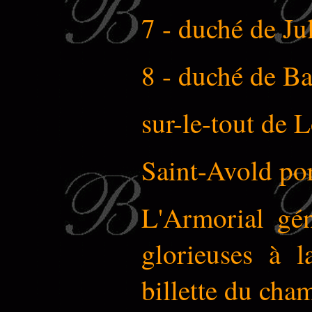
7 - duché de Jul
8 - duché de Ba
sur-le-tout de 
Saint-Avold por
L'Armorial gé
glorieuses à l
billette du cha