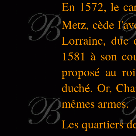
En 1572, le ca
Metz, cède l'a
Lorraine, duc 
1581 à son cous
proposé au roi
duché. Or, Charl
mêmes armes.
Les quartiers d