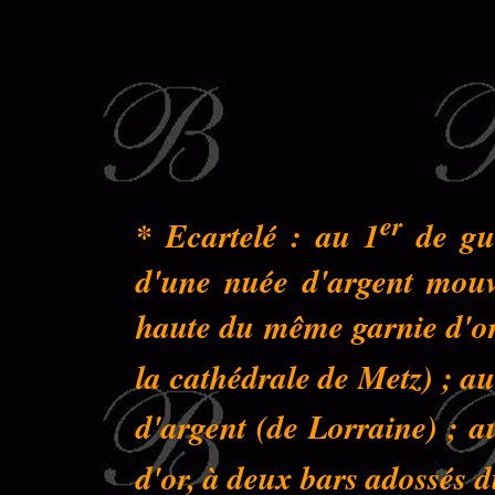
er
* Ecartelé : au 1
de gue
d'une nuée d'argent mouva
haute du même garnie d'or 
la cathédrale de Metz) ; au
d'argent (de Lorraine) ; a
d'or, à deux bars adossés 