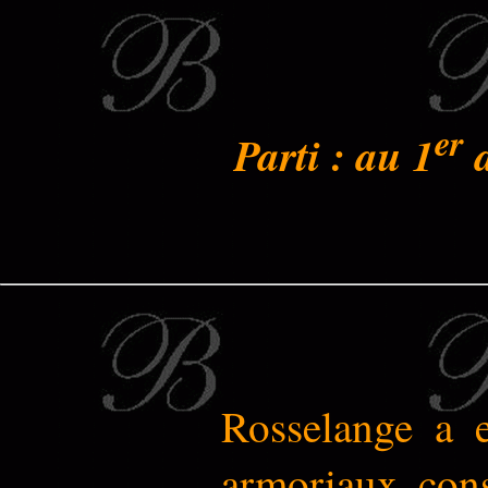
er
Parti : au 1
d
Rosselange a 
armoriaux cons