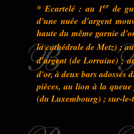
er
* Ecartelé : au 1
de gue
d'une nuée d'argent mouva
haute du même garnie d'or 
la cathédrale de Metz) ; au
d'argent (de Lorraine) ; a
d'or, à deux bars adossés 
pièces, au lion à la queu
(du Luxembourg) ; sur-le-to