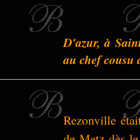
D'azur, à Sain
au chef cousu d
Rezonville éta
de Metz dès le