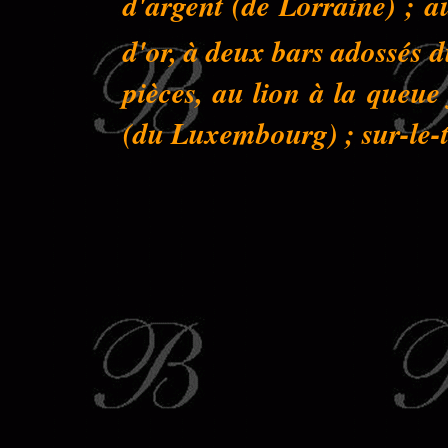
d'argent (de Lorraine) ; a
d'or, à deux bars adossés 
pièces, au lion à la queu
(du Luxembourg) ; sur-le-to