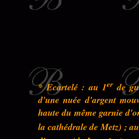
er
* Ecartelé : au 1
de gue
d'une nuée d'argent mouva
haute du même garnie d'or 
la cathédrale de Metz) ; au