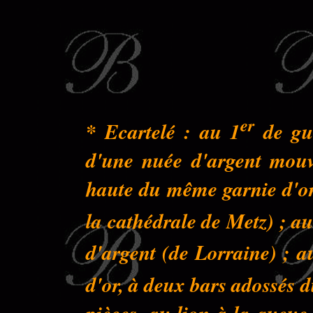
er
* Ecartelé : au 1
de gue
d'une nuée d'argent mouva
haute du même garnie d'or 
la cathédrale de Metz) ; au
d'argent (de Lorraine) ; a
d'or, à deux bars adossés 
pièces, au lion à la queu