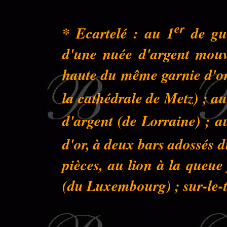
er
* Ecartelé : au 1
de gue
d'une nuée d'argent mouva
haute du même garnie d'or 
la cathédrale de Metz) ; au
d'argent (de Lorraine) ; a
d'or, à deux bars adossés 
pièces, au lion à la queu
(du Luxembourg) ; sur-le-to