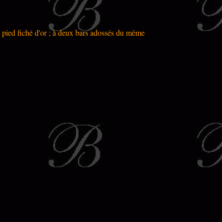
u pied fiché d'or ; à deux bars adossés du même