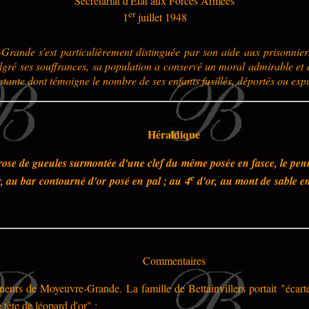
Secrétariat d'Etat aux Forces Armées
er
1
juillet 1948
Grande s'est particulièrement distinguée par son aide aux prisonnier
gré ses souffrances, sa population a conservé un moral admirable et
sistante dont témoigne le nombre de ses enfants fusillés, déportés ou exp
Héraldique
 rose de gueules surmontée d'une clef du même posée en fasce, le penn
e
, au bar contourné d'or posé en pal ; au 4
d'or, au mont de sable e
Commentaires
neurs de Moyeuvre-Grande. La famille de Bettainvillers portait "écarte
tête de léopard d'or" :