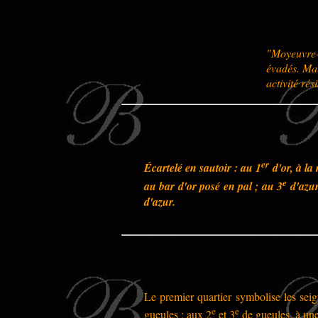
"Moyeuvre-
évadés. Mal
activité ré
er
Écartelé en sautoir : au 1
d'or, à la
e
au bar d'or posé en pal ; au 3
d'azur
d'azur.
Le premier quartier symbolise les seig
e
e
gueules ; aux 2
et 3
de gueules, à une 