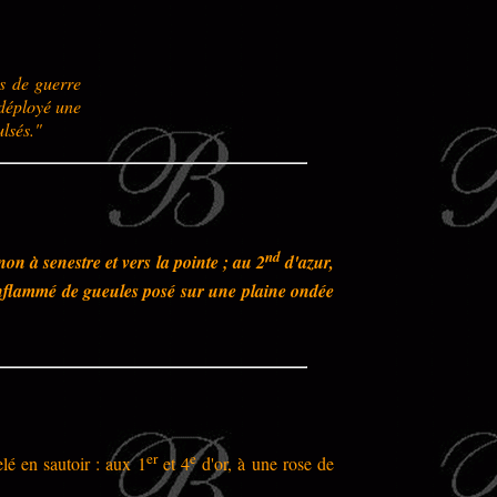
s de guerre
 déployé une
ulsés."
nd
on à senestre et vers la pointe ; au 2
d'azur,
nflammé de gueules posé sur une plaine ondée
er
e
lé en sautoir : aux 1
et 4
d'or, à une rose de