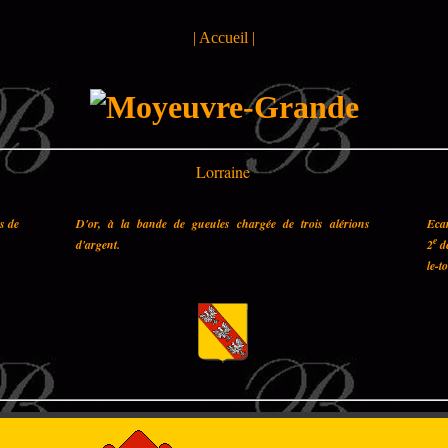
|
Accueil
|
Lorraine
es de
D'or, à la bande de gueules chargée de trois alérions
Ecar
e
d'argent.
2
de
le-t