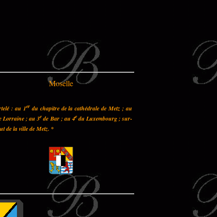
Moselle
er
telé : au 1
du chapitre de la cathédrale de Metz ; au
e
e
 Lorraine ; au 3
de Bar ; au 4
du Luxembourg ; sur-
out de la ville de Metz.
*