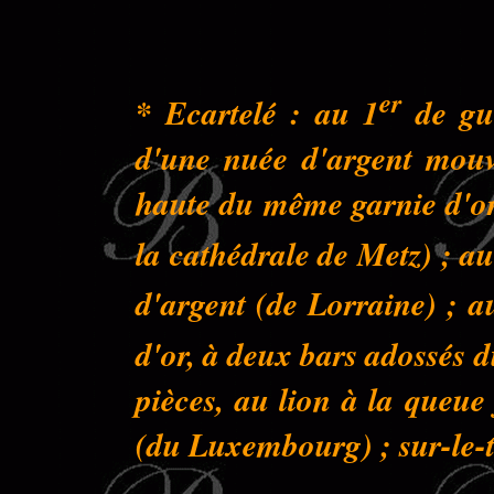
er
* Ecartelé : au 1
de gue
d'une nuée d'argent mouva
haute du même garnie d'or 
la cathédrale de Metz) ; au
d'argent (de Lorraine) ; a
d'or, à deux bars adossés 
pièces, au lion à la queu
(du Luxembourg) ; sur-le-to