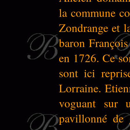
la commune com
Zondrange et l
baron François
en 1726. Ce son
sont ici repri
Lorraine. Etien
voguant sur u
pavillonné de 