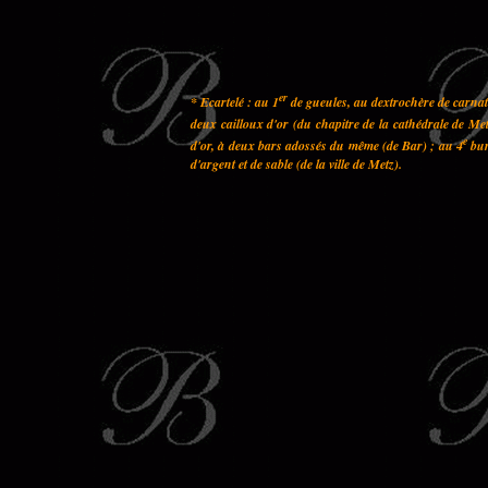
er
* Ecartelé : au 1
de gueules, au dextrochère de carnati
deux cailloux d'or (du chapitre de la cathédrale de Met
e
d'or, à deux bars adossés du même (de Bar) ; au 4
bur
d'argent et de sable (de la ville de Metz).