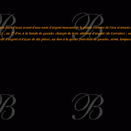
on paré d'azur issant d'une nuée d'argent mouvant de la pointe senestre de l'écu et tenant
e
z) ; au 2
d'or, à la bande de gueules chargée de trois alérions d'argent (de Lorraine) ; a
elé d'argent et d'azur de dix pièces, au lion à la queue fourchue de gueules, armé, lampas