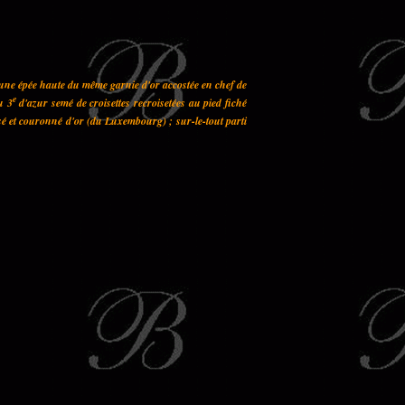
 une épée haute du même garnie d'or accostée en chef de
e
u 3
d'azur semé de croisettes recroisetées au pied fiché
sé et couronné d'or (du Luxembourg) ; sur-le-tout parti