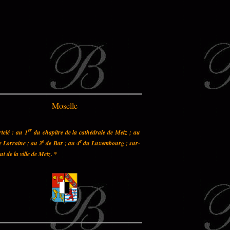
Moselle
er
telé : au 1
du chapitre de la cathédrale de Metz ; au
e
e
 Lorraine ; au 3
de Bar ; au 4
du Luxembourg ; sur-
out de la ville de Metz.
*