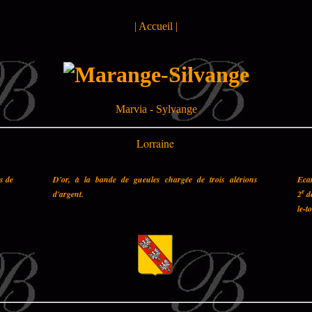
|
Accueil
|
Marvia - Sylvange
Lorraine
es de
D'or, à la bande de gueules chargée de trois alérions
Ecar
e
d'argent.
2
de
le-t