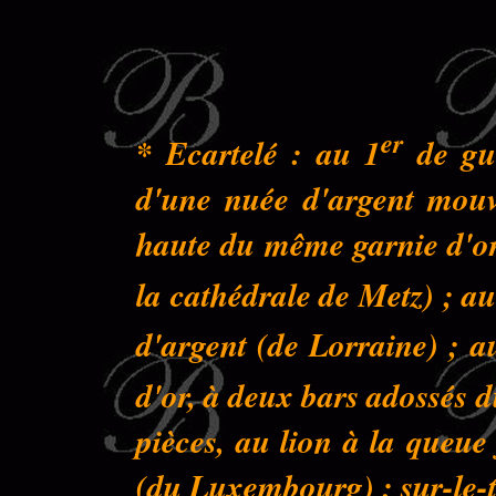
er
* Ecartelé : au 1
de gue
d'une nuée d'argent mouva
haute du même garnie d'or 
la cathédrale de Metz) ; au
d'argent (de Lorraine) ; a
d'or, à deux bars adossés 
pièces, au lion à la queu
(du Luxembourg) ; sur-le-to