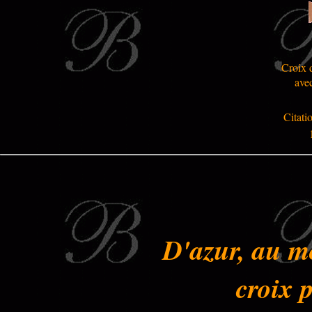
Croix 
avec
Citati
D'azur, au m
croix 