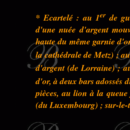
er
* Ecartelé : au 1
de gue
d'une nuée d'argent mouva
haute du même garnie d'or 
la cathédrale de Metz) ; au
d'argent (de Lorraine) ; a
d'or, à deux bars adossés 
pièces, au lion à la queu
(du Luxembourg) ; sur-le-to