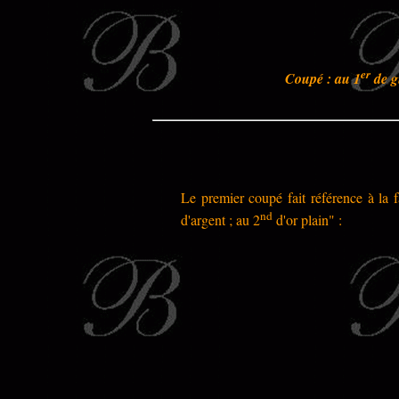
er
Coupé : au 1
de g
Le premier coupé fait référence à la f
nd
d'argent ; au 2
d'or plain" :