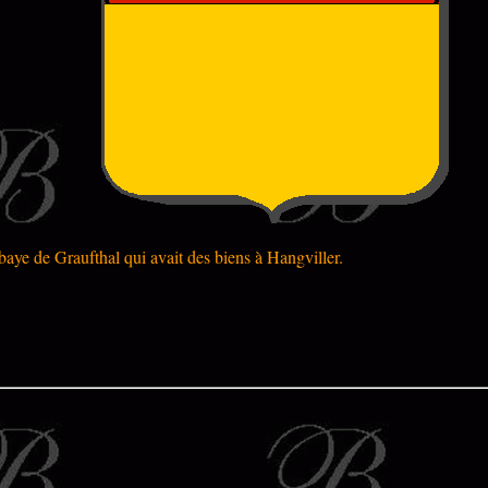
bbaye de Graufthal qui avait des biens à Hangviller.