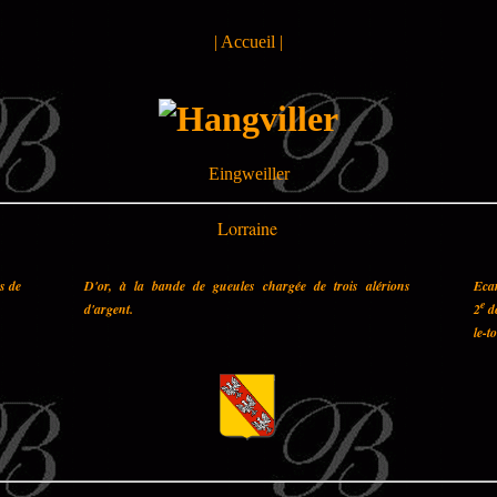
|
Accueil
|
Eingweiller
Lorraine
es de
D'or, à la bande de gueules chargée de trois alérions
Ecar
e
d'argent.
2
de
le-t