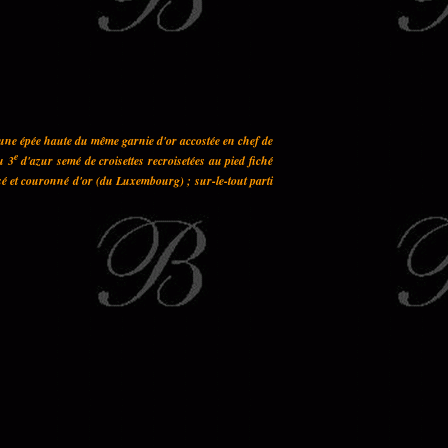
 une épée haute du même garnie d'or accostée en chef de
e
u 3
d'azur semé de croisettes recroisetées au pied fiché
sé et couronné d'or (du Luxembourg) ; sur-le-tout parti