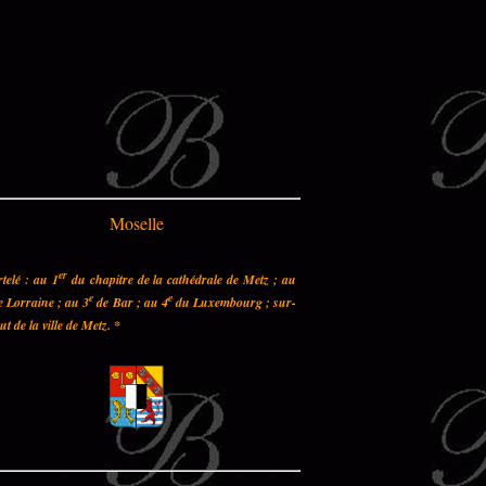
Moselle
er
telé : au 1
du chapitre de la cathédrale de Metz ; au
e
e
 Lorraine ; au 3
de Bar ; au 4
du Luxembourg ; sur-
out de la ville de Metz.
*