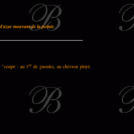
 d'azur mouvant de la pointe.
er
it "coupé : au 1
de gueules, au chevron ployé