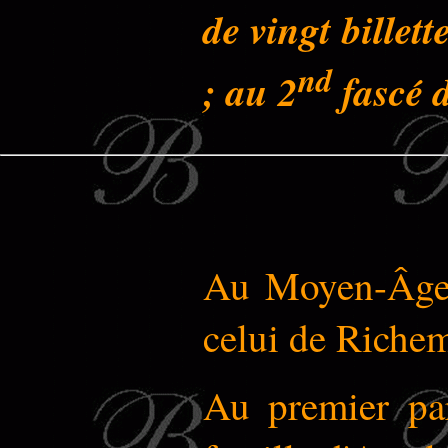
de vingt billet
nd
; au 2
fascé d
Au Moyen-Âge, 
celui de Richem
Au premier par