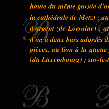
haute du même garnie d'or 
la cathédrale de Metz) ; au
d'argent (de Lorraine) ; a
d'or, à deux bars adossés 
pièces, au lion à la queu
(du Luxembourg) ; sur-le-to