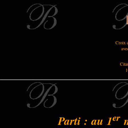
Croix 
ave
Citat
1
er
Parti : au 1
m