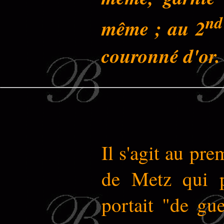
nd
même ; au 2
couronné d'or.
Il s'agit au pre
de Metz qui po
portait "de gue