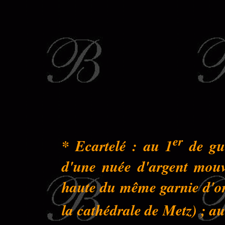
er
* Ecartelé : au 1
de gue
d'une nuée d'argent mouva
haute du même garnie d'or 
la cathédrale de Metz) ; au