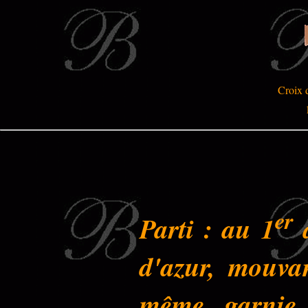
Croix 
er
Parti : au 1
d
d'azur, mouva
même, garnie 