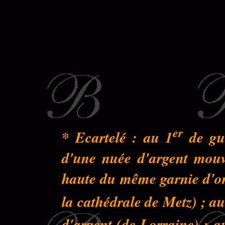
er
* Ecartelé : au 1
de gue
d'une nuée d'argent mouva
haute du même garnie d'or 
la cathédrale de Metz) ; au
d'argent (de Lorraine) ; a