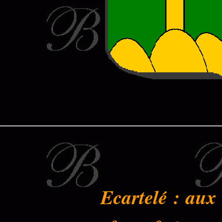
Ecartelé : aux
e
e