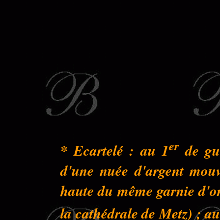
er
* Ecartelé : au 1
de gue
d'une nuée d'argent mouva
haute du même garnie d'or 
la cathédrale de Metz) ; au