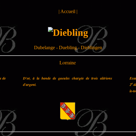
|
Accueil
|
Dubelange - Duebling - Dieblingen
Lorraine
es de
D'or, à la bande de gueules chargée de trois alérions
Ecar
e
d'argent.
2
de
le-t