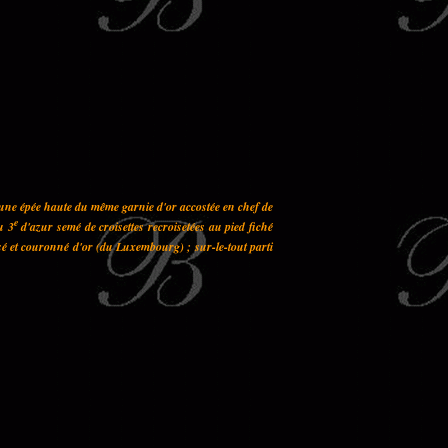
 une épée haute du même garnie d'or accostée en chef de
e
u 3
d'azur semé de croisettes recroisetées au pied fiché
sé et couronné d'or (du Luxembourg) ; sur-le-tout parti