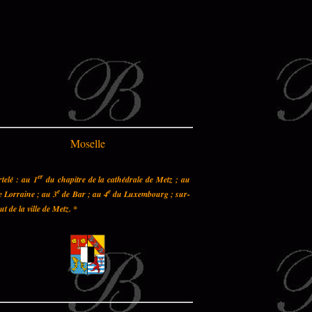
Moselle
er
telé : au 1
du chapitre de la cathédrale de Metz ; au
e
e
 Lorraine ; au 3
de Bar ; au 4
du Luxembourg ; sur-
out de la ville de Metz.
*