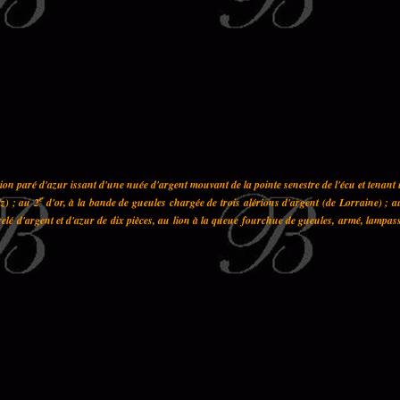
on paré d'azur issant d'une nuée d'argent mouvant de la pointe senestre de l'écu et tenant
e
z) ; au 2
d'or, à la bande de gueules chargée de trois alérions d'argent (de Lorraine) ; a
elé d'argent et d'azur de dix pièces, au lion à la queue fourchue de gueules, armé, lampas