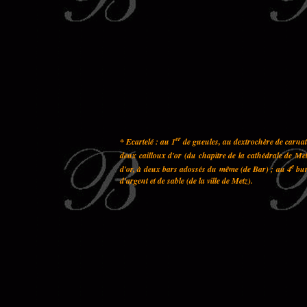
er
* Ecartelé : au 1
de gueules, au dextrochère de carnati
deux cailloux d'or (du chapitre de la cathédrale de Met
e
d'or, à deux bars adossés du même (de Bar) ; au 4
bur
d'argent et de sable (de la ville de Metz).