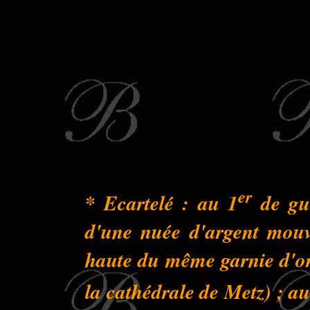
er
* Ecartelé : au 1
de gue
d'une nuée d'argent mouva
haute du même garnie d'or 
la cathédrale de Metz) ; au