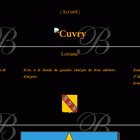
|
Accueil
|
Lorraine
es de
D'or, à la bande de gueules chargée de trois alérions
Ecar
e
d'argent.
2
de
le-t