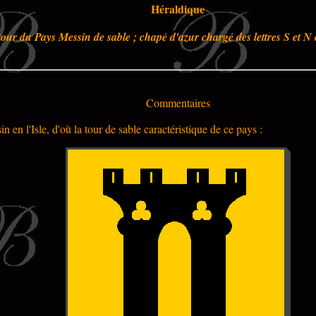
Héraldique
 tour du Pays Messin de sable ; chapé d'azur chargé des lettres S et 
Commentaires
en l'Isle, d'où la tour de sable caractéristique de ce pays :