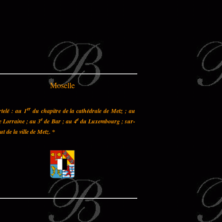
Moselle
er
telé : au 1
du chapitre de la cathédrale de Metz ; au
e
e
 Lorraine ; au 3
de Bar ; au 4
du Luxembourg ; sur-
out de la ville de Metz.
*