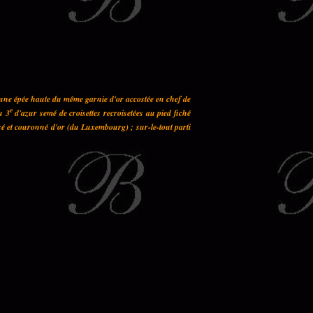
 une épée haute du même garnie d'or accostée en chef de
e
u 3
d'azur semé de croisettes recroisetées au pied fiché
sé et couronné d'or (du Luxembourg) ; sur-le-tout parti