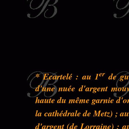
er
* Ecartelé : au 1
de gue
d'une nuée d'argent mouva
haute du même garnie d'or 
la cathédrale de Metz) ; au
d'argent (de Lorraine) ; a