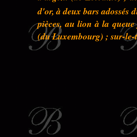
d'or, à deux bars adossés 
pièces, au lion à la queu
(du Luxembourg) ; sur-le-to