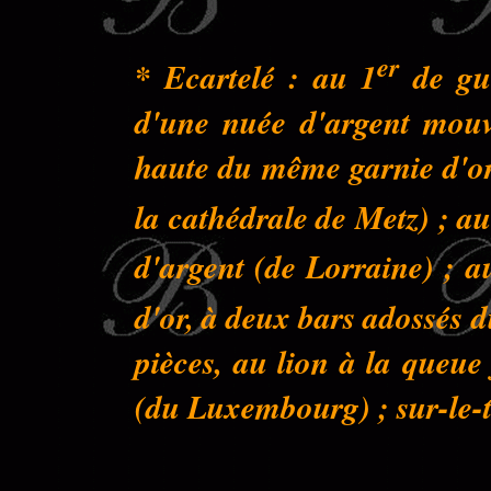
er
* Ecartelé : au 1
de gue
d'une nuée d'argent mouva
haute du même garnie d'or 
la cathédrale de Metz) ; au
d'argent (de Lorraine) ; a
d'or, à deux bars adossés 
pièces, au lion à la queu
(du Luxembourg) ; sur-le-to