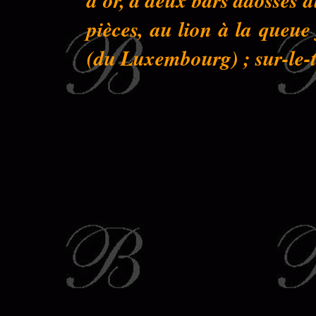
pièces, au lion à la queu
(du Luxembourg) ; sur-le-to