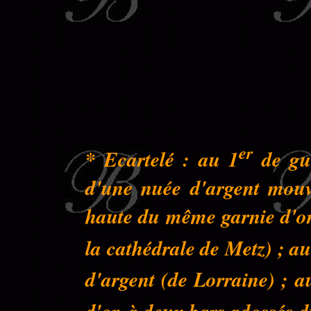
er
* Ecartelé : au 1
de gue
d'une nuée d'argent mouva
haute du même garnie d'or 
la cathédrale de Metz) ; au
d'argent (de Lorraine) ; a
d'or, à deux bars adossés 