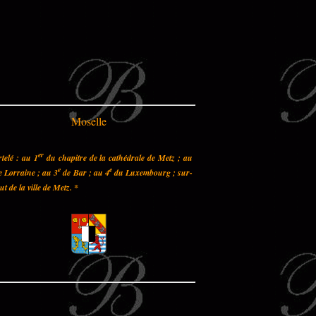
Moselle
er
telé : au 1
du chapitre de la cathédrale de Metz ; au
e
e
 Lorraine ; au 3
de Bar ; au 4
du Luxembourg ; sur-
out de la ville de Metz.
*