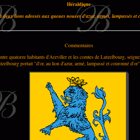
Héraldique
 à deux lions adossés aux queues nouées d'azur, armés, lampassés et 
Commentaires
tre quatorze habitants d'Arzviller et les comtes de Lutzelbourg, seigneur
tzelbourg portait "d
'or, au lion d'azur, armé, lampassé et couronné d'or"