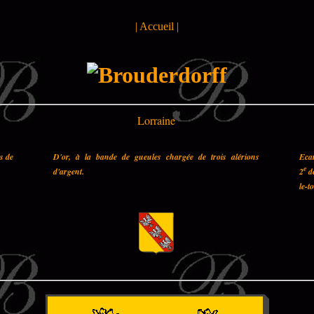
|
Accueil
|
Lorraine
es de
D'or, à la bande de gueules chargée de trois alérions
Ecar
e
d'argent.
2
de
le-t