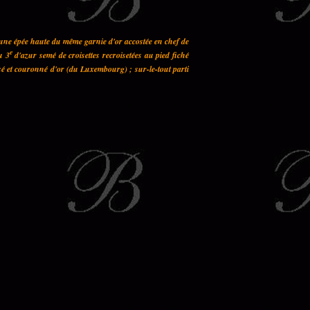
 une épée haute du même garnie d'or accostée en chef de
e
u 3
d'azur semé de croisettes recroisetées au pied fiché
sé et couronné d'or (du Luxembourg) ; sur-le-tout parti