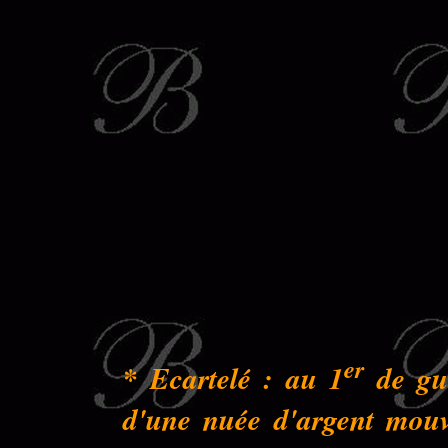
er
* Ecartelé : au 1
de gue
d'une nuée d'argent mouva