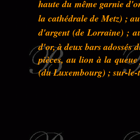
haute du même garnie d'or 
la cathédrale de Metz) ; au
d'argent (de Lorraine) ; a
d'or, à deux bars adossés 
pièces, au lion à la queu
(du Luxembourg) ; sur-le-to