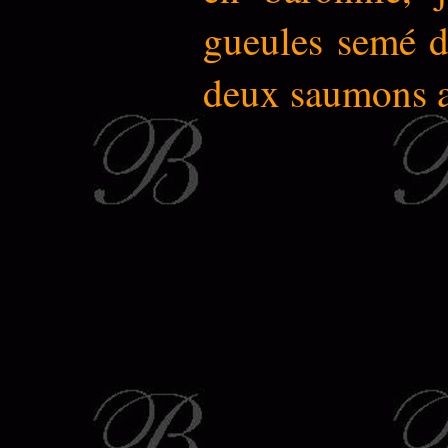
gueules semé de
deux saumons a