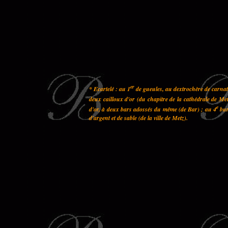
er
* Ecartelé : au 1
de gueules, au dextrochère de carnati
deux cailloux d'or (du chapitre de la cathédrale de Met
e
d'or, à deux bars adossés du même (de Bar) ; au 4
bur
d'argent et de sable (de la ville de Metz).