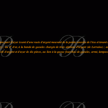
on paré d'azur issant d'une nuée d'argent mouvant de la pointe senestre de l'écu et tenant
e
z) ; au 2
d'or, à la bande de gueules chargée de trois alérions d'argent (de Lorraine) ; a
elé d'argent et d'azur de dix pièces, au lion à la queue fourchue de gueules, armé, lampas