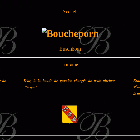
|
Accueil
|
Buschborn
Lorraine
es de
D'or, à la bande de gueules chargée de trois alérions
Ecar
e
d'argent.
2
de
le-t