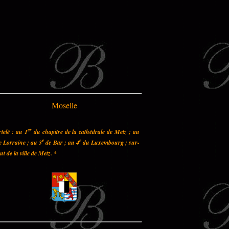
Moselle
er
telé : au 1
du chapitre de la cathédrale de Metz ; au
e
e
 Lorraine ; au 3
de Bar ; au 4
du Luxembourg ; sur-
out de la ville de Metz.
*