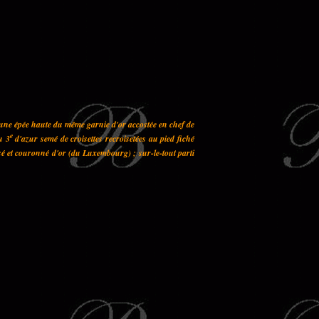
 une épée haute du même garnie d'or accostée en chef de
e
u 3
d'azur semé de croisettes recroisetées au pied fiché
sé et couronné d'or (du Luxembourg) ; sur-le-tout parti