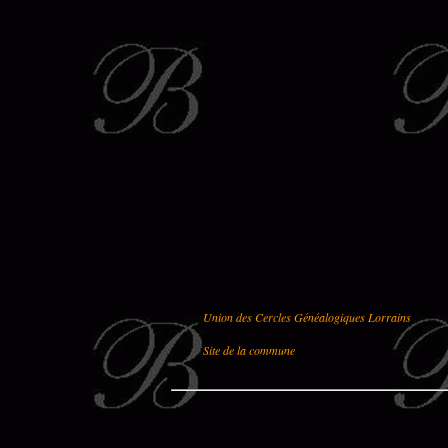
Union des Cercles Généalogiques Lorrains
Site de la commune