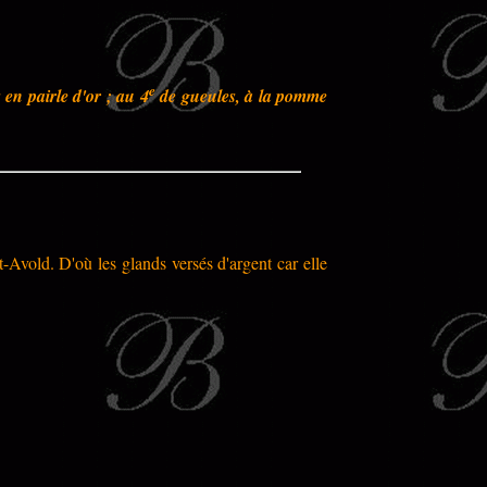
e
 en pairle d'or ; au 4
de gueules, à la pomme
t-Avold
. D'où les glands versés d'argent car elle