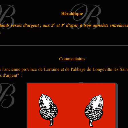
Héraldique
e
e
lands versés d'argent ; aux 2
et 3
d'azur, à trois annelets entrelacés
.
Commentaires
l'ancienne province de Lorraine et de l'abbaye de
Longeville-lès-Sain
s d'argent" :