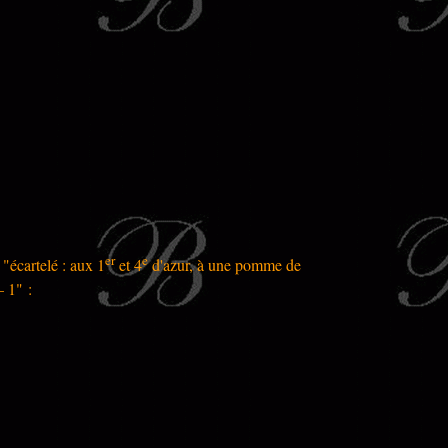
er
e
"écartelé : aux 1
et 4
d'azur, à une pomme de
– 1" :