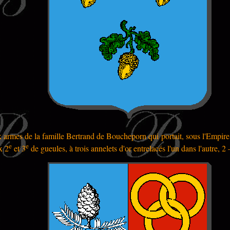
 armes de la famille Bertrand de Boucheporn qui portait, sous l'Empire 
e
e
x 2
et 3
de gueules, à trois annelets d'or entrelacés l'un dans l'autre, 2 