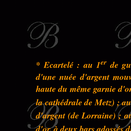
er
* Ecartelé : au 1
de gue
d'une nuée d'argent mouva
haute du même garnie d'or 
la cathédrale de Metz) ; au
d'argent (de Lorraine) ; a
d'or, à deux bars adossés 