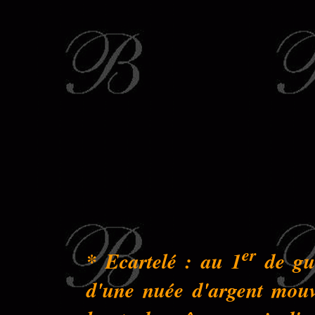
er
* Ecartelé : au 1
de gue
d'une nuée d'argent mouva