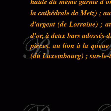
haute du même garnie d'or 
la cathédrale de Metz) ; au
d'argent (de Lorraine) ; a
d'or, à deux bars adossés 
pièces, au lion à la queu
(du Luxembourg) ; sur-le-to