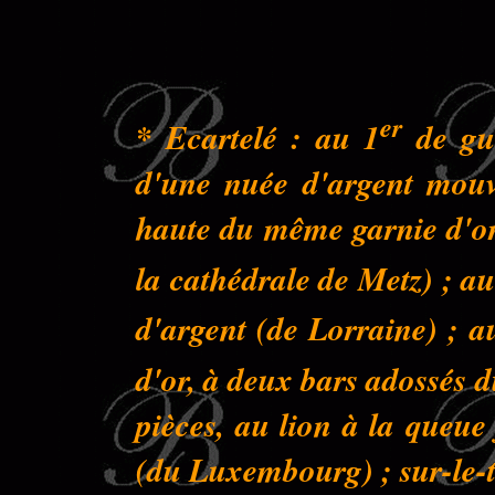
er
* Ecartelé : au 1
de gue
d'une nuée d'argent mouva
haute du même garnie d'or 
la cathédrale de Metz) ; au
d'argent (de Lorraine) ; a
d'or, à deux bars adossés 
pièces, au lion à la queu
(du Luxembourg) ; sur-le-to