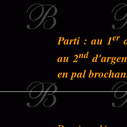
er
Parti : au 1
d
nd
au 2
d'argent
en pal brochant