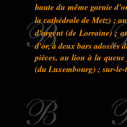
haute du même garnie d'or 
la cathédrale de Metz) ; au
d'argent (de Lorraine) ; a
d'or, à deux bars adossés 
pièces, au lion à la queu
(du Luxembourg) ; sur-le-to