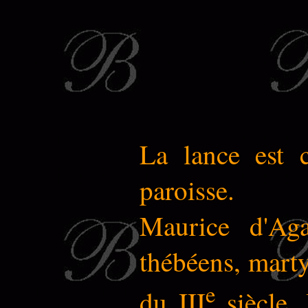
La lance est c
paroisse.
Maurice d'Aga
thébéens, martyr
e
du III
siècle. 