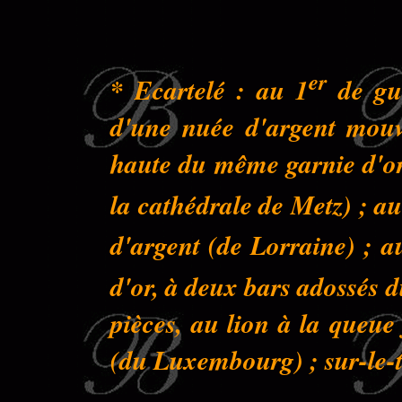
er
* Ecartelé : au 1
de gue
d'une nuée d'argent mouva
haute du même garnie d'or 
la cathédrale de Metz) ; au
d'argent (de Lorraine) ; a
d'or, à deux bars adossés 
pièces, au lion à la queu
(du Luxembourg) ; sur-le-to