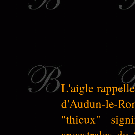
L'aigle rappelle
d'Audun-le-Rom
"thieux" sig
ancestrales du