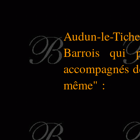
Audun-le-Tich
Barrois qui p
accompagnés de 
même" :