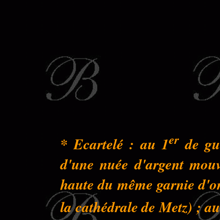
er
* Ecartelé : au 1
de gue
d'une nuée d'argent mouva
haute du même garnie d'or 
la cathédrale de Metz) ; au