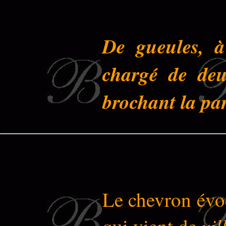
De gueules, à
chargé de deu
brochant la par
Le chevron évo
vil
qui vient de