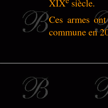
e
XIX
siècle.
Ces armes ont 
commune en 20