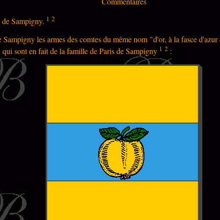
Commentaires
1
2
on de Sampigny.
e Sampigny les armes des comtes du même nom "d'or, à la fasce d'azu
1
2
" qui sont en fait de la famille de Paris de Sampigny
: