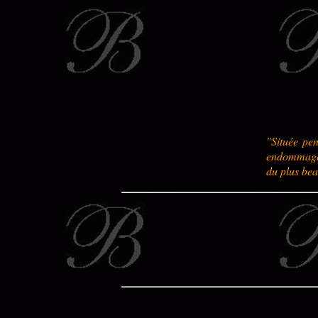
"Située pe
endommagée
du plus bea