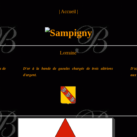
|
Accueil
|
Lorraine
es de
D'or à la bande de gueules chargée de trois alérions
D'az
d'argent.
aux 