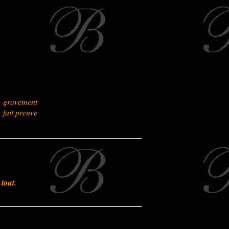
é gravement
fait preuve
tout.