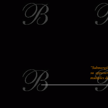
"Submergée 
su opposer
multiples d