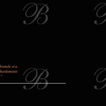
brutale et a
mbardements
."