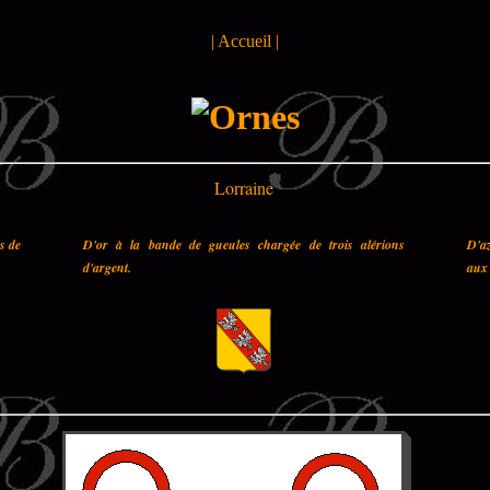
|
Accueil
|
Lorraine
es de
D'or à la bande de gueules chargée de trois alérions
D'az
d'argent.
aux 