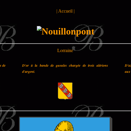
|
Accueil
|
Lorraine
es de
D'or à la bande de gueules chargée de trois alérions
D'az
d'argent.
aux 