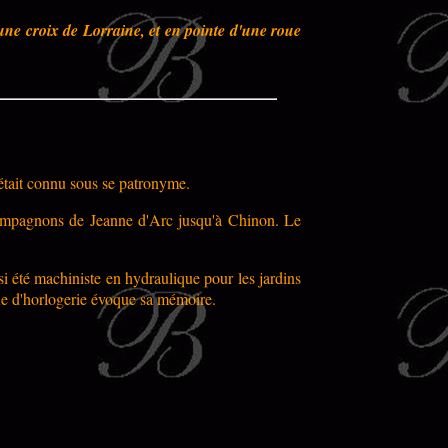
e croix de Lorraine, et en pointe d'une roue
tait connu sous se patronyme.
 compagnons de Jeanne d'Arc jusqu'à Chinon.
Le
si été machiniste en hydraulique pour les jardins
oue d'horlogerie évoque sa mémoire.