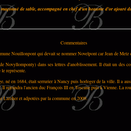
t maçonné de sable, accompagné en chef d'un heaume d'or ajouré dun
Commentaires
mune Nouillonpont qui devait se nommer Novelpont car Jean de Metz é
de Novyllomponty) dans ses lettres d'anoblissement. Il était un des
 le représente.
, né en 1684, était serrurier à Nancy puis horloger de la ville. Il a aus
. Il rejoindra l'ancien duc François III en Toscane puis à Vienne. La r
ue Larcher et adpotées par la commune en 2009.