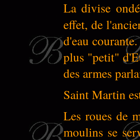
La divise ond
effet, de l'anci
d'eau courante.
plus "petit" d'
des armes parlan
Saint Martin est
Les roues de m
moulins se serv