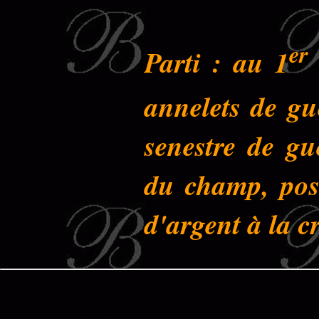
er
Parti : au 1
annelets de gu
senestre de gu
du champ, posé
d'argent à la cr