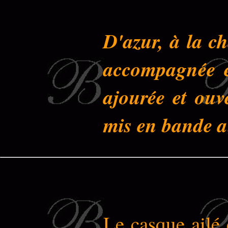
D'azur, à la c
accompagnée e
ajourée et ouv
mis en bande au
Le casque ailé 