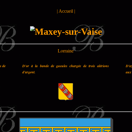
|
Accueil
|
Lorraine
es de
D'or à la bande de gueules chargée de trois alérions
D'az
d'argent.
aux 