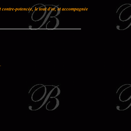
t contre-potencée, le tout d'or, et accompagnée
.