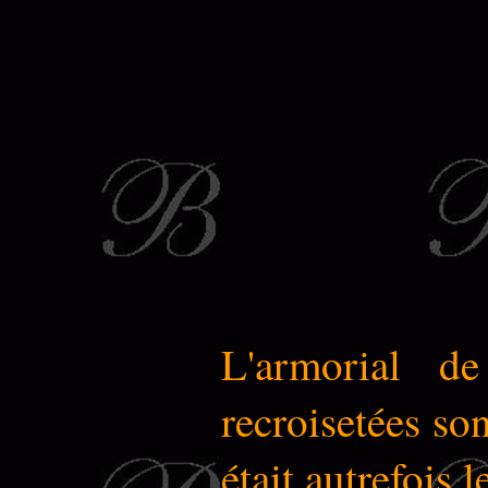
L'armorial d
recroisetées so
était autrefois 