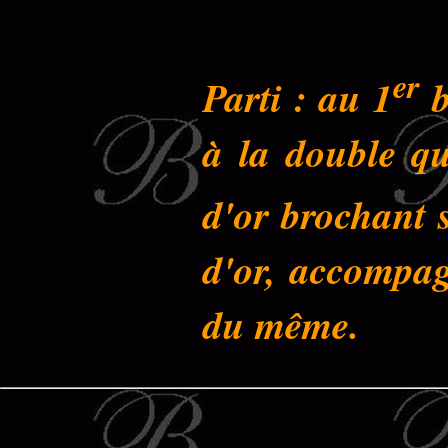
er
Parti : au 1
b
à la double q
d'or brochant s
d'or, accompag
du même.