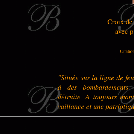
Croix de
avec p
Citatio
"Située sur la ligne de fe
à des bombardements c
détruite. A toujours mon
vaillance et une patriotiq