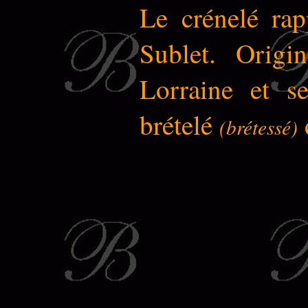
Le crénelé rap
Sublet. Origi
Lorraine et se
brételé
(brétessé)