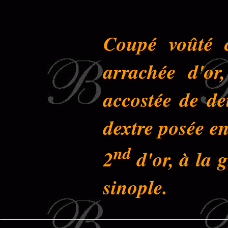
Coupé voûté 
arrachée d'or
accostée de de
dextre posée en
nd
2
d'or, à la g
sinople.