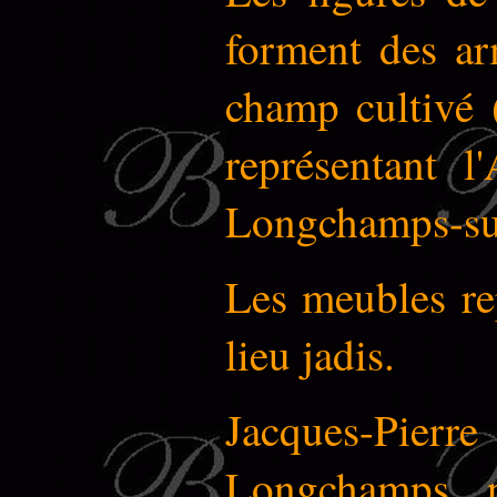
forment des ar
champ cultivé 
représentant l
Longchamps-su
Les meubles rep
lieu jadis.
Jacques-Pierre
Longchamps, p