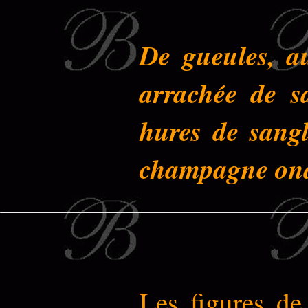
De gueules, au
arrachée de s
hures de sangl
champagne ond
Les figures de