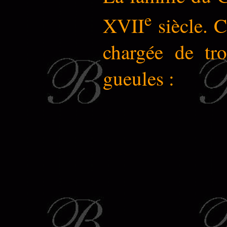
e
XVII
siècle.
Ce
chargée de tro
gueules :