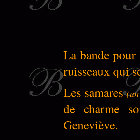
La bande pour l
ruisseaux qui s
Les samares
(u
de charme son
Geneviève.