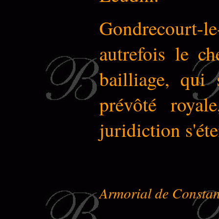
Gondrecourt-l
autrefois le ch
bailliage, qui
prévôté royal
juridiction s'ét
Armorial de Constan