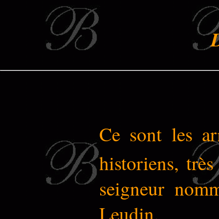
D
Ce sont les ar
historiens, trè
seigneur nomm
Leudin.